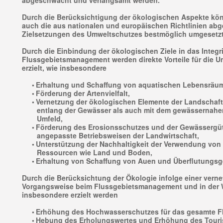
abgeschwächt und verlangsamt werden.
Durch die Berücksichtigung der ökologischen Aspekte kö
auch die aus nationalen und europäischen Richtlinien abg
Zielsetzungen des Umweltschutzes bestmöglich umgesetz
Durch die Einbindung der ökologischen Ziele in das Integri
Flussgebietsmanagement werden direkte Vorteile für die U
erzielt, wie insbesondere
•
Erhaltung und Schaffung von aquatischen Lebensräu
•
Förderung der Artenvielfalt,
•
Vernetzung der ökologischen Elemente der Landschaf
entlang der Gewässer als auch mit dem gewässernahe
Umfeld,
•
Förderung des Erosionsschutzes und der Gewässergü
angepasste Betriebsweisen der Landwirtschaft,
•
Unterstützung der Nachhaltigkeit der Verwendung von
Ressourcen wie Land und Boden,
•
Erhaltung von Schaffung von Auen und Überflutungsg
Durch die Berücksichtung der Ökologie infolge einer vernet
Vorgangsweise beim Flussgebietsmanagement und in der 
insbesondere erzielt werden
•
Erhöhung des Hochwasserschutzes für das gesamte Fl
•
Hebung des Erholungswertes und Erhöhung des Touri